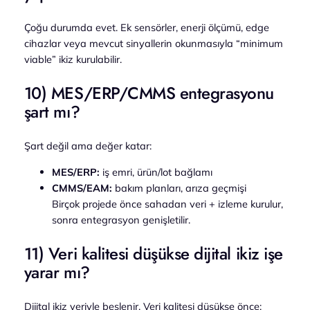
Çoğu durumda evet. Ek sensörler, enerji ölçümü, edge
cihazlar veya mevcut sinyallerin okunmasıyla “minimum
viable” ikiz kurulabilir.
10) MES/ERP/CMMS entegrasyonu
şart mı?
Şart değil ama değer katar:
MES/ERP:
iş emri, ürün/lot bağlamı
CMMS/EAM:
bakım planları, arıza geçmişi
Birçok projede önce sahadan veri + izleme kurulur,
sonra entegrasyon genişletilir.
11) Veri kalitesi düşükse dijital ikiz işe
yarar mı?
Dijital ikiz veriyle beslenir. Veri kalitesi düşükse önce: