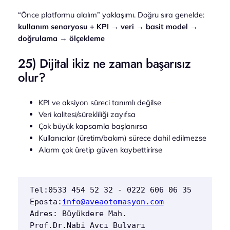
“Önce platformu alalım” yaklaşımı. Doğru sıra genelde:
kullanım senaryosu + KPI → veri → basit model →
doğrulama → ölçekleme
25) Dijital ikiz ne zaman başarısız
olur?
KPI ve aksiyon süreci tanımlı değilse
Veri kalitesi/sürekliliği zayıfsa
Çok büyük kapsamla başlanırsa
Kullanıcılar (üretim/bakım) sürece dahil edilmezse
Alarm çok üretip güven kaybettirirse
Tel:0533 454 52 32 - 0222 606 06 35  
Eposta:
info@aveaotomasyon.com
Adres: Büyükdere Mah. 
Prof.Dr.Nabi Avcı Bulvarı 