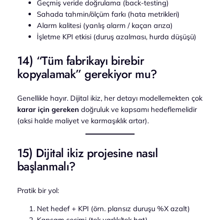
Geçmiş veride doğrulama (back-testing)
Sahada tahmin/ölçüm farkı (hata metrikleri)
Alarm kalitesi (yanlış alarm / kaçan arıza)
İşletme KPI etkisi (duruş azalması, hurda düşüşü)
14) “Tüm fabrikayı birebir
kopyalamak” gerekiyor mu?
Genellikle hayır. Dijital ikiz, her detayı modellemekten çok
karar için gereken
doğruluk ve kapsamı hedeflemelidir
(aksi halde maliyet ve karmaşıklık artar).
15) Dijital ikiz projesine nasıl
başlanmalı?
Pratik bir yol:
Net hedef + KPI (örn. plansız duruşu %X azalt)
Kapsam seçimi (tek varlık/tek hat)