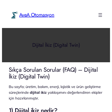
İçeriğe
geç
AveA Otomasyon
Dijital İkiz (Digital Twin)
Sıkça Sorulan Sorular (FAQ) – Dijital
İkiz (Digital Twin)
Bu sayfa; üretim, bakım, enerji, lojistik ve ürün geliştirme
süreçlerinde
dijital ikiz
yaklaşımını değerlendiren ekipler
için hazırlanmıştır.
1) Dijital ikiz nedir?