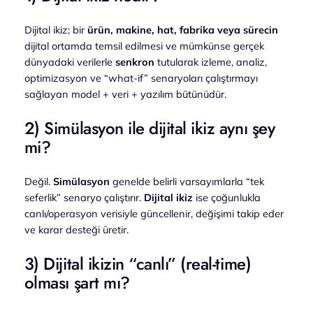
Dijital ikiz; bir
ürün, makine, hat, fabrika veya sürecin
dijital ortamda temsil edilmesi ve mümkünse gerçek
dünyadaki verilerle
senkron
tutularak izleme, analiz,
optimizasyon ve “what-if” senaryoları çalıştırmayı
sağlayan model + veri + yazılım bütünüdür.
2) Simülasyon ile dijital ikiz aynı şey
mi?
Değil.
Simülasyon
genelde belirli varsayımlarla “tek
seferlik” senaryo çalıştırır.
Dijital ikiz
ise çoğunlukla
canlı/operasyon verisiyle güncellenir, değişimi takip eder
ve karar desteği üretir.
3) Dijital ikizin “canlı” (real-time)
olması şart mı?