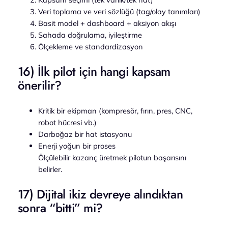
Veri toplama ve veri sözlüğü (tag/olay tanımları)
Basit model + dashboard + aksiyon akışı
Sahada doğrulama, iyileştirme
Ölçekleme ve standardizasyon
16) İlk pilot için hangi kapsam
önerilir?
Kritik bir ekipman (kompresör, fırın, pres, CNC,
robot hücresi vb.)
Darboğaz bir hat istasyonu
Enerji yoğun bir proses
Ölçülebilir kazanç üretmek pilotun başarısını
belirler.
17) Dijital ikiz devreye alındıktan
sonra “bitti” mi?