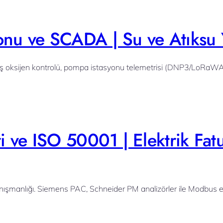
onu ve SCADA | Su ve Atıksu 
üş oksijen kontrolü, pompa istasyonu telemetrisi (DNP3/LoRaW
ri ve ISO 50001 | Elektrik Fa
nışmanlığı. Siemens PAC, Schneider PM analizörler ile Modbus e