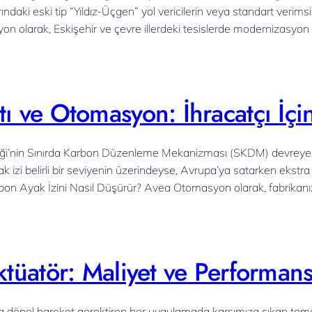
ındaki eski tip “Yıldız-Üçgen” yol vericilerin veya standart verims
yon olarak, Eskişehir ve çevre illerdeki tesislerde modernizasyon p
ı ve Otomasyon: İhracatçı İçin
liği’nin Sınırda Karbon Düzenleme Mekanizması (SKDM) devreye gir
ak izi belirli bir seviyenin üzerindeyse, Avrupa’ya satarken ekst
rbon Ayak İzini Nasıl Düşürür? Avea Otomasyon olarak, fabrikanızı
ktüatör: Maliyet ve Performans
 dönel hareket gerektiren her uygulamada karşımıza çıkan temel 