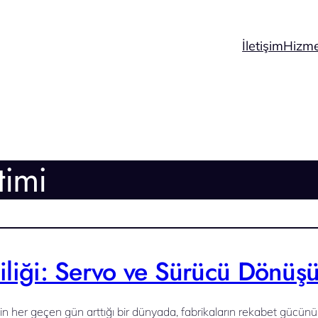
İletişim
Hizme
timi
liliği: Servo ve Sürücü Dönü
nin her geçen gün arttığı bir dünyada, fabrikaların rekabet gücün