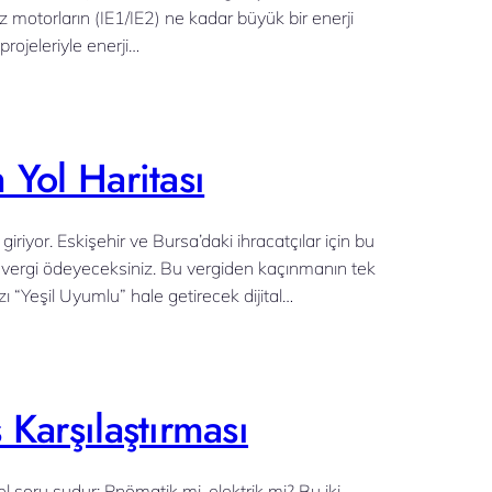
iz motorların (IE1/IE2) ne kadar büyük bir enerji
rojeleriyle enerji…
 Yol Haritası
iyor. Eskişehir ve Bursa’daki ihracatçılar için bu
ra vergi ödeyeceksiniz. Bu vergiden kaçınmanın tek
 “Yeşil Uyumlu” hale getirecek dijital…
 Karşılaştırması
soru şudur: Pnömatik mi, elektrik mi? Bu iki