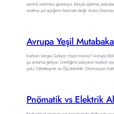
verimli üretmesi gerekiyor. Birçok işletme, panolar
israfına yol açtığının farkında değil. Avea Otomas
Avrupa Yeşil Mutabakat
Karbon Vergisi Geliyor: Hazır mısınız? Avrupa Bir
şu anlama geliyor: Ürettiğiniz parçanın karbon ay
yolu: Dijitalleşme ve Ölçülebilirlik. Otomasyon Ka
Pnömatik vs Elektrik A
Endüstriyel otomasyon projelerinde doğrusal veya