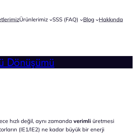
tlerimiz
Ürünlerimiz
SSS (FAQ)
Blog
Hakkında
ücü Dönüşümü
dece hızlı değil, aynı zamanda
verimli
üretmesi
torların (IE1/IE2) ne kadar büyük bir enerji