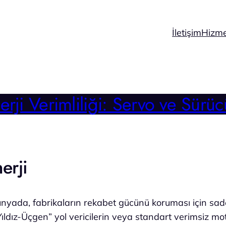
İletişim
Hizme
erji Verimliliği: Servo ve Sür
erji
 dünyada, fabrikaların rekabet gücünü koruması için sa
“Yıldız-Üçgen” yol vericilerin veya standart verimsiz mo