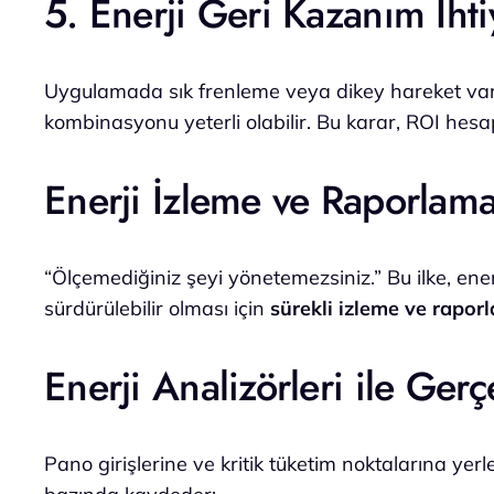
5. Enerji Geri Kazanım İhti
Uygulamada sık frenleme veya dikey hareket varsa,
kombinasyonu yeterli olabilir. Bu karar, ROI hesa
Enerji İzleme ve Raporlam
“Ölçemediğiniz şeyi yönetemezsiniz.” Bu ilke, enerj
sürdürülebilir olması için
sürekli izleme ve rapor
Enerji Analizörleri ile Ge
Pano girişlerine ve kritik tüketim noktalarına yer