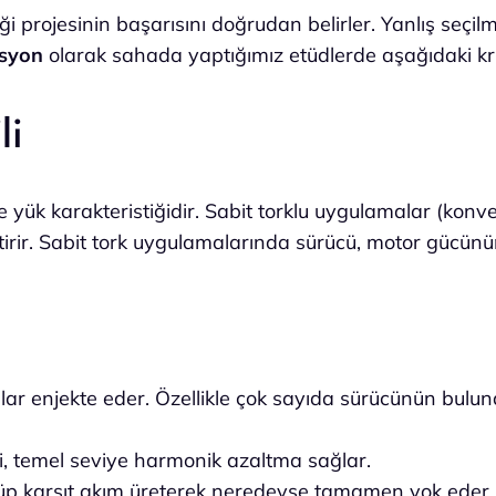
iği projesinin başarısını doğrudan belirler. Yanlış seç
syon
olarak sahada yaptığımız etüdlerde aşağıdaki krit
li
yük karakteristiğidir. Sabit torklu uygulamalar (konve
tirir. Sabit tork uygulamalarında sürücü, motor gücünü
 enjekte eder. Özellikle çok sayıda sürücünün bulund
i, temel seviye harmonik azaltma sağlar.
üp karşıt akım üreterek neredeyse tamamen yok eder.