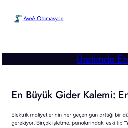
İçeriğe
geç
AveA Otomasyon
Üretimde En
En Büyük Gider Kalemi: En
Elektrik maliyetlerinin her geçen gün arttığı bir
gerekiyor. Birçok işletme, panolarındaki eski tip 