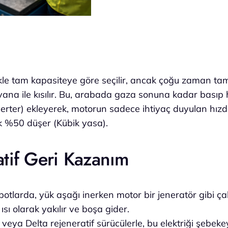
le tam kapasiteye göre seçilir, ancak çoğu zaman tam
ana ile kısılır. Bu, arabada gaza sonuna kadar basıp h
erter) ekleyerek, motorun sadece ihtiyaç duyulan hız
k %50 düşer (Kübik yasa).
atif Geri Kazanım
otlarda, yük aşağı inerken motor bir jeneratör gibi çalış
sı olarak yakılır ve boşa gider.
ya Delta rejeneratif sürücülerle, bu elektriği şebekey