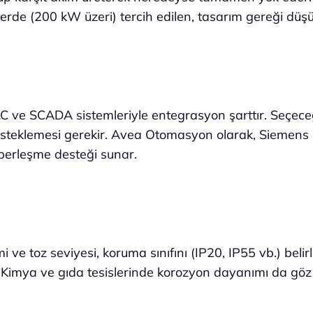
rde (200 kW üzeri) tercih edilen, tasarım gereği düşü
LC ve SCADA sistemleriyle entegrasyon şarttır. Seçec
desteklemesi gerekir. Avea Otomasyon olarak, Siemen
haberleşme desteği sunar.
 ve toz seviyesi, koruma sınıfını (IP20, IP55 vb.) belir
 Kimya ve gıda tesislerinde korozyon dayanımı da göz