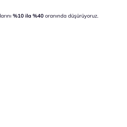
larını
%10 ila %40
oranında düşürüyoruz.