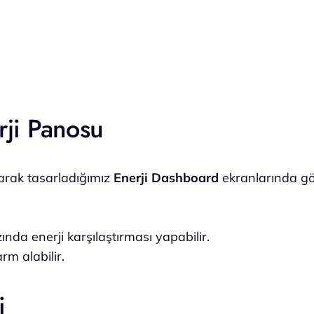
ji Panosu
larak tasarladığımız
Enerji Dashboard
ekranlarında gör
da enerji karşılaştırması yapabilir.
rm alabilir.
i