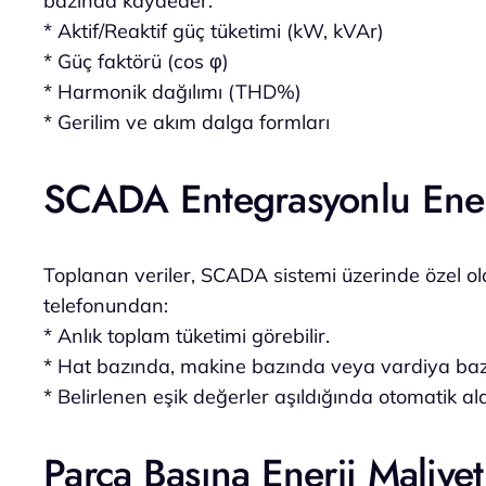
bazında kaydeder:
* Aktif/Reaktif güç tüketimi (kW, kVAr)
* Güç faktörü (cos φ)
* Harmonik dağılımı (THD%)
* Gerilim ve akım dalga formları
SCADA Entegrasyonlu Ener
Toplanan veriler, SCADA sistemi üzerinde özel o
telefonundan:
* Anlık toplam tüketimi görebilir.
* Hat bazında, makine bazında veya vardiya bazın
* Belirlenen eşik değerler aşıldığında otomatik ala
Parça Başına Enerji Maliyet