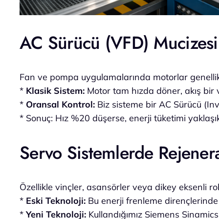
AC Sürücü (VFD) Mucizesi
Fan ve pompa uygulamalarında motorlar genellik
*
Klasik Sistem:
Motor tam hızda döner, akış bir v
*
Oransal Kontrol:
Biz sisteme bir AC Sürücü (Inv
*
Sonuç:
Hız %20 düşerse, enerji tüketimi yaklaşı
Servo Sistemlerde Rejener
Özellikle vinçler, asansörler veya dikey eksenli rob
*
Eski Teknoloji:
Bu enerji frenleme dirençlerinde ı
*
Yeni Teknoloji:
Kullandığımız Siemens Sinamics ve