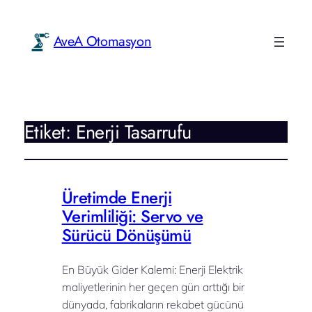
AveA Otomasyon
Etiket:
Enerji Tasarrufu
Üretimde Enerji
Verimliliği: Servo ve
Sürücü Dönüşümü
En Büyük Gider Kalemi: Enerji Elektrik
maliyetlerinin her geçen gün arttığı bir
dünyada, fabrikaların rekabet gücünü