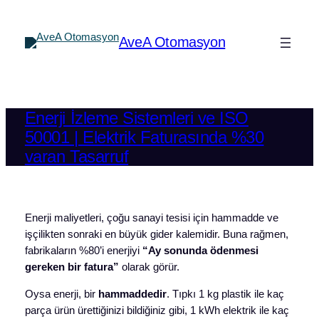
İçeriğe
geç
AveA Otomasyon
Enerji İzleme Sistemleri ve ISO
50001 | Elektrik Faturasında %30
varan Tasarruf
Enerji maliyetleri, çoğu sanayi tesisi için hammadde ve
işçilikten sonraki en büyük gider kalemidir. Buna rağmen,
fabrikaların %80’i enerjiyi
“Ay sonunda ödenmesi
gereken bir fatura”
olarak görür.
Oysa enerji, bir
hammaddedir
. Tıpkı 1 kg plastik ile kaç
parça ürün ürettiğinizi bildiğiniz gibi, 1 kWh elektrik ile kaç