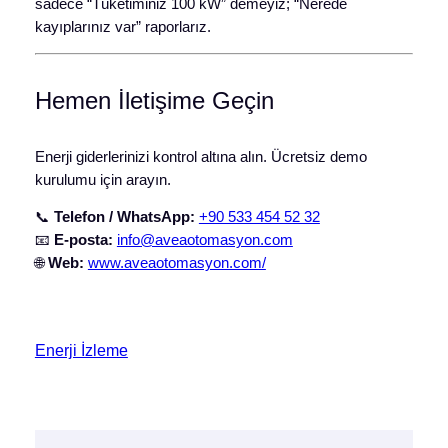
sadece “Tüketiminiz 100 kW” demeyiz; “Nerede
kayıplarınız var” raporlarız.
Hemen İletişime Geçin
Enerji giderlerinizi kontrol altına alın. Ücretsiz demo
kurulumu için arayın.
📞
Telefon / WhatsApp:
+90 533 454 52 32
📧
E-posta:
info@aveaotomasyon.com
🌐
Web:
www.aveaotomasyon.com/
Enerji İzleme