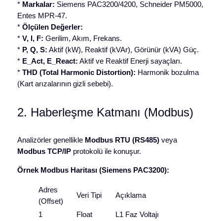
*
Markalar:
Siemens PAC3200/4200, Schneider PM5000,
Entes MPR-47.
*
Ölçülen Değerler:
*
V, I, F:
Gerilim, Akım, Frekans.
*
P, Q, S:
Aktif (kW), Reaktif (kVAr), Görünür (kVA) Güç.
*
E_Act, E_React:
Aktif ve Reaktif Enerji sayaçları.
*
THD (Total Harmonic Distortion):
Harmonik bozulma
(Kart arızalarının gizli sebebi).
2. Haberleşme Katmanı (Modbus)
Analizörler genellikle
Modbus RTU (RS485)
veya
Modbus TCP/IP
protokolü ile konuşur.
Örnek Modbus Haritası (Siemens PAC3200):
Adres
Veri Tipi
Açıklama
(Offset)
1
Float
L1 Faz Voltajı