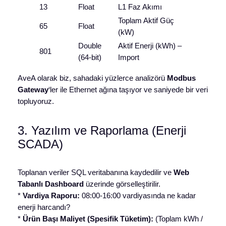
13
Float
L1 Faz Akımı
Toplam Aktif Güç
65
Float
(kW)
Double
Aktif Enerji (kWh) –
801
(64-bit)
Import
AveA olarak biz, sahadaki yüzlerce analizörü
Modbus
Gateway
‘ler ile Ethernet ağına taşıyor ve saniyede bir veri
topluyoruz.
3. Yazılım ve Raporlama (Enerji
SCADA)
Toplanan veriler SQL veritabanına kaydedilir ve
Web
Tabanlı Dashboard
üzerinde görselleştirilir.
*
Vardiya Raporu:
08:00-16:00 vardiyasında ne kadar
enerji harcandı?
*
Ürün Başı Maliyet (Spesifik Tüketim):
(Toplam kWh /