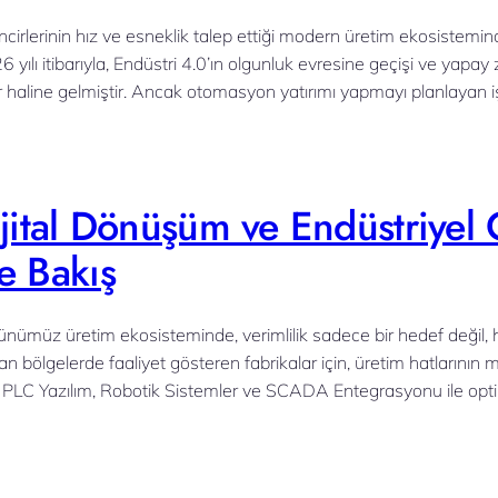
ncirlerinin hız ve esneklik talep ettiği modern üretim ekosistemin
6 yılı itibarıyla, Endüstri 4.0’ın olgunluk evresine geçişi ve yap
r haline gelmiştir. Ancak otomasyon yatırımı yapmayı planlayan işl
ijital Dönüşüm ve Endüstriye
e Bakış
ümüz üretim ekosisteminde, verimlilik sadece bir hedef değil, ha
an bölgelerde faaliyet gösteren fabrikalar için, üretim hatlarının m
 PLC Yazılım, Robotik Sistemler ve SCADA Entegrasyonu ile opti