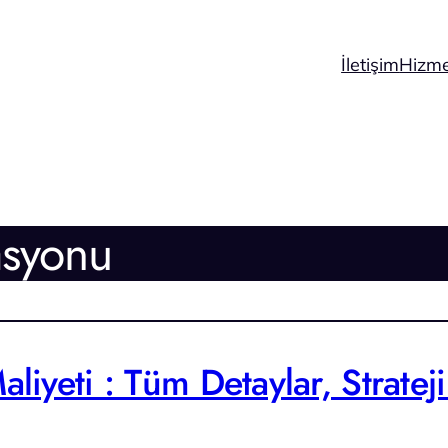
İletişim
Hizme
asyonu
iyeti : Tüm Detaylar, Stratej