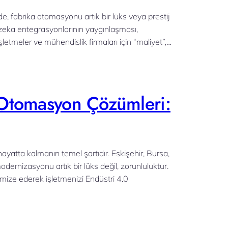
de, fabrika otomasyonu artık bir lüks veya prestij
ay zeka entegrasyonlarının yaygınlaşması,
etmeler ve mühendislik firmaları için “maliyet”,…
l Otomasyon Çözümleri:
yatta kalmanın temel şartıdır. Eskişehir, Bursa,
odernizasyonu artık bir lüks değil, zorunluluktur.
mize ederek işletmenizi Endüstri 4.0