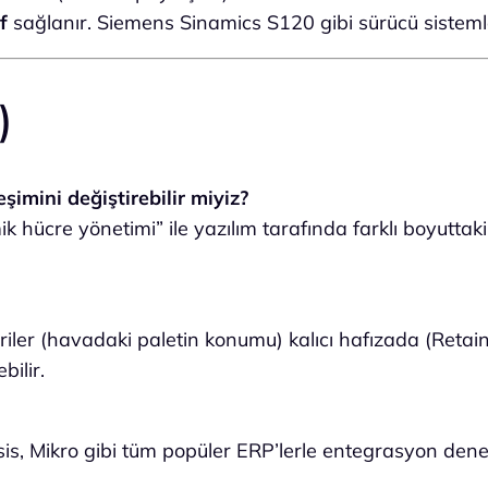
f
sağlanır. Siemens Sinamics S120 gibi sürücü sistemler
)
imini değiştirebilir miyiz?
amik hücre yönetimi” ile yazılım tarafında farklı boyutt
 veriler (havadaki paletin konumu) kalıcı hafızada (Ret
bilir.
s, Mikro gibi tüm popüler ERP’lerle entegrasyon deney