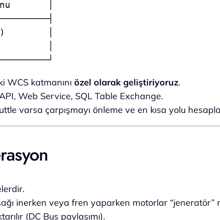
nu       │

─────────┤

)        │

         │

aki WCS katmanını
özel olarak geliştiriyoruz
.
API, Web Service, SQL Table Exchange.
uttle varsa çarpışmayı önleme ve en kısa yolu hesapl
erasyon
lerdir.
ağı inerken veya fren yaparken motorlar “jeneratör” m
tarılır (DC Bus paylaşımı).