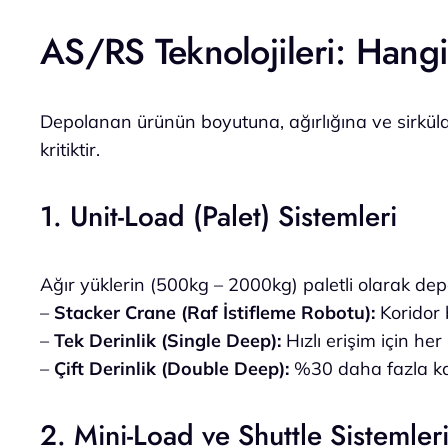
AS/RS Teknolojileri: Hang
Depolanan ürünün boyutuna, ağırlığına ve sirküla
kritiktir.
1. Unit-Load (Palet) Sistemleri
Ağır yüklerin (500kg – 2000kg) paletli olarak de
–
Stacker Crane (Raf İstifleme Robotu):
Koridor 
–
Tek Derinlik (Single Deep):
Hızlı erişim için he
–
Çift Derinlik (Double Deep):
%30 daha fazla kap
2. Mini-Load ve Shuttle Sistemler