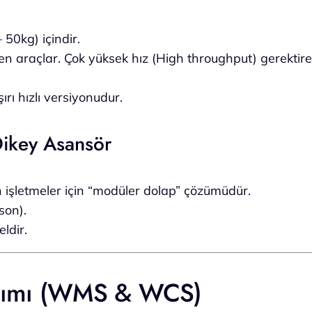
 50kg) içindir.
en araçlar.
Çok yüksek hız
(High throughput) gerektiren
ırı hızlı versiyonudur.
Dikey Asansör
 işletmeler için “modüler dolap” çözümüdür.
son).
ldir.
Takımı (WMS & WCS)