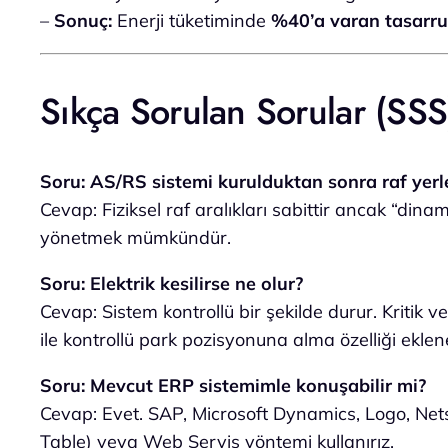
–
Sonuç:
Enerji tüketiminde
%40’a varan tasarru
Sıkça Sorulan Sorular (SSS
Soru: AS/RS sistemi kurulduktan sonra raf yerleş
Cevap: Fiziksel raf aralıkları sabittir ancak “din
yönetmek mümkündür.
Soru: Elektrik kesilirse ne olur?
Cevap: Sistem kontrollü bir şekilde durur. Kritik
ile kontrollü park pozisyonuna alma özelliği eklene
Soru: Mevcut ERP sistemimle konuşabilir mi?
Cevap: Evet. SAP, Microsoft Dynamics, Logo, Netsi
Table) veya Web Servis yöntemi kullanırız.