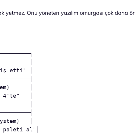
ak yetmez. Onu yöneten yazılım omurgası çok daha ön
─────────┐

         │

iş etti" │

─────────┤

em)      │

 4'te"   │

         │

─────────┤

ystem)   │

 paleti al"│
