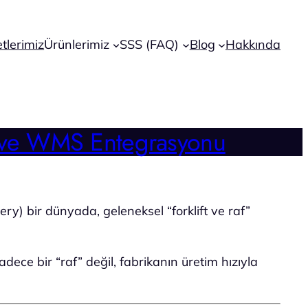
tlerimiz
Ürünlerimiz
SSS (FAQ)
Blog
Hakkında
a ve WMS Entegrasyonu
ery) bir dünyada, geleneksel “forklift ve raf”
ece bir “raf” değil, fabrikanın üretim hızıyla