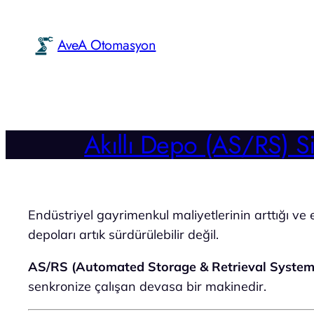
İçeriğe
geç
AveA Otomasyon
Akıllı Depo (AS/RS) 
Endüstriyel gayrimenkul maliyetlerinin arttığı ve e
depoları artık sürdürülebilir değil.
AS/RS (Automated Storage & Retrieval System
senkronize çalışan devasa bir makinedir.