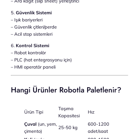
– Ara kağıt (slip sheet) yerleştirici
5.
Güvenlik Sistemi
– Işık bariyerleri
– Güvenlik çitleri/perde
– Acil stop sistemleri
6.
Kontrol Sistemi
– Robot kontrolör
– PLC (hat entegrasyonu için)
– HMI operatör paneli
Hangi Ürünler Robotla Paletlenir?
Taşıma
Ürün Tipi
Hız
Kapasitesi
Çuval
(un, yem,
600-1200
25-50 kg
çimento)
adet/saat