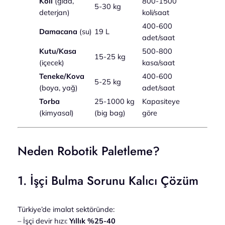
Koli
(gıda,
800-1500
5-30 kg
deterjan)
koli/saat
400-600
Damacana
(su)
19 L
adet/saat
Kutu/Kasa
500-800
15-25 kg
(içecek)
kasa/saat
Teneke/Kova
400-600
5-25 kg
(boya, yağ)
adet/saat
Torba
25-1000 kg
Kapasiteye
(kimyasal)
(big bag)
göre
Neden Robotik Paletleme?
1. İşçi Bulma Sorunu Kalıcı Çözüm
Türkiye’de imalat sektöründe:
– İşçi devir hızı:
Yıllık %25-40