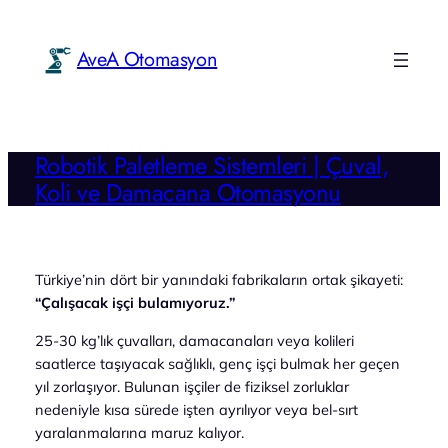
İçeriğe
geç
AveA Otomasyon
Robotik Paletleme Sistemleri | Çuval,
Koli ve Damacana Otomasyonu
Türkiye’nin dört bir yanındaki fabrikaların ortak şikayeti:
“Çalışacak işçi bulamıyoruz.”
25-30 kg’lık çuvalları, damacanaları veya kolileri
saatlerce taşıyacak sağlıklı, genç işçi bulmak her geçen
yıl zorlaşıyor. Bulunan işçiler de fiziksel zorluklar
nedeniyle kısa sürede işten ayrılıyor veya bel-sırt
yaralanmalarına maruz kalıyor.