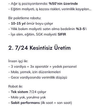
– Ağır iş pozisyonlarında:
%50’nin üzerinde
– Eğitim maliyeti, iş kazası riskleri, verimlilik kayıpları…
Bir paletleme robotu:
–
10-15 yıl
ömür boyu çalışır
– Yıllık bakım maliyeti: satın alma bedelinin
%3-5
‘i
– İşe alım, eğitim, SGK maliyeti:
SIFIR
2. 7/24 Kesintisiz Üretim
İnsan işçi ile:
– 3 vardiya = 3x operatör + yedek personel
– Mola, yemek, izin düzenlemeleri
– Gece vardiyasında verimlilik düşüşü
Robot ile:
–
Tek sistem
7/24 çalışır
– Mola yok, yorulma yok
–
Sabit performans
(ilk saat = son saat)