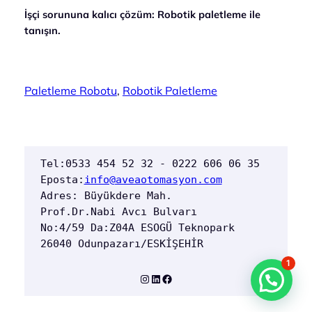
İşçi sorununa kalıcı çözüm: Robotik paletleme ile
tanışın.
Paletleme Robotu
, 
Robotik Paletleme
Tel:0533 454 52 32 - 0222 606 06 35  
Eposta:
info@aveaotomasyon.com
Adres: Büyükdere Mah. 
Prof.Dr.Nabi Avcı Bulvarı 
No:4/59 Da:Z04A ESOGÜ Teknopark 
26040 Odunpazarı/ESKİŞEHİR
1
Instagram
LinkedIn
Facebook