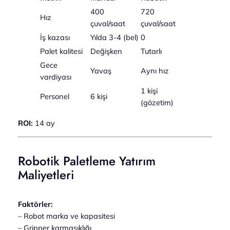
400
720
Hız
çuval/saat
çuval/saat
İş kazası
Yılda 3-4 (bel)
0
Palet kalitesi
Değişken
Tutarlı
Gece
Yavaş
Aynı hız
vardiyası
1 kişi
Personel
6 kişi
(gözetim)
ROI:
14 ay
Robotik Paletleme Yatırım
Maliyetleri
Faktörler:
– Robot marka ve kapasitesi
– Gripper karmaşıklığı