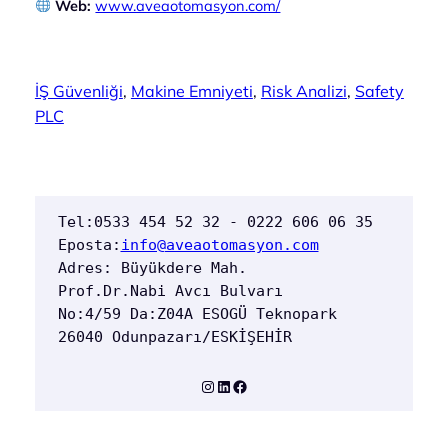
Web:
www.aveaotomasyon.com/
İŞ Güvenliği
, 
Makine Emniyeti
, 
Risk Analizi
, 
Safety
PLC
Tel:0533 454 52 32 - 0222 606 06 35  
Eposta:
info@aveaotomasyon.com
Adres: Büyükdere Mah. 
Prof.Dr.Nabi Avcı Bulvarı 
No:4/59 Da:Z04A ESOGÜ Teknopark 
26040 Odunpazarı/ESKİŞEHİR
Instagram
LinkedIn
Facebook