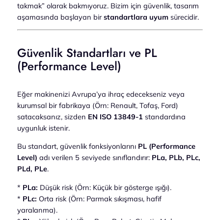
takmak” olarak bakmıyoruz. Bizim için güvenlik, tasarım
aşamasında başlayan bir
standartlara uyum
sürecidir.
Güvenlik Standartları ve PL
(Performance Level)
Eğer makinenizi Avrupa’ya ihraç edecekseniz veya
kurumsal bir fabrikaya (Örn: Renault, Tofaş, Ford)
satacaksanız, sizden
EN ISO 13849-1
standardına
uygunluk istenir.
Bu standart, güvenlik fonksiyonlarını
PL (Performance
Level)
adı verilen 5 seviyede sınıflandırır:
PLa, PLb, PLc,
PLd, PLe
.
*
PLa:
Düşük risk (Örn: Küçük bir gösterge ışığı).
*
PLc:
Orta risk (Örn: Parmak sıkışması, hafif
yaralanma).