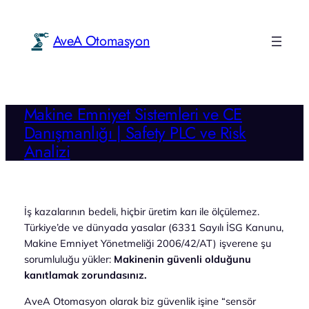
İçeriğe
geç
AveA Otomasyon
Makine Emniyet Sistemleri ve CE
Danışmanlığı | Safety PLC ve Risk
Analizi
İş kazalarının bedeli, hiçbir üretim karı ile ölçülemez.
Türkiye’de ve dünyada yasalar (6331 Sayılı İSG Kanunu,
Makine Emniyet Yönetmeliği 2006/42/AT) işverene şu
sorumluluğu yükler:
Makinenin güvenli olduğunu
kanıtlamak zorundasınız.
AveA Otomasyon olarak biz güvenlik işine “sensör