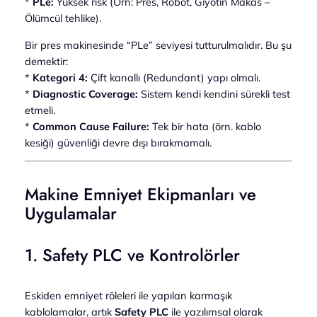
*
PLe:
Yüksek risk (Örn: Pres, Robot, Giyotin Makas –
Ölümcül tehlike).
Bir pres makinesinde “PLe” seviyesi tutturulmalıdır. Bu şu
demektir:
*
Kategori 4:
Çift kanallı (Redundant) yapı olmalı.
*
Diagnostic Coverage:
Sistem kendi kendini sürekli test
etmeli.
*
Common Cause Failure:
Tek bir hata (örn. kablo
kesiği) güvenliği devre dışı bırakmamalı.
Makine Emniyet Ekipmanları ve
Uygulamalar
1. Safety PLC ve Kontrolörler
Eskiden emniyet röleleri ile yapılan karmaşık
kablolamalar, artık
Safety PLC
ile yazılımsal olarak