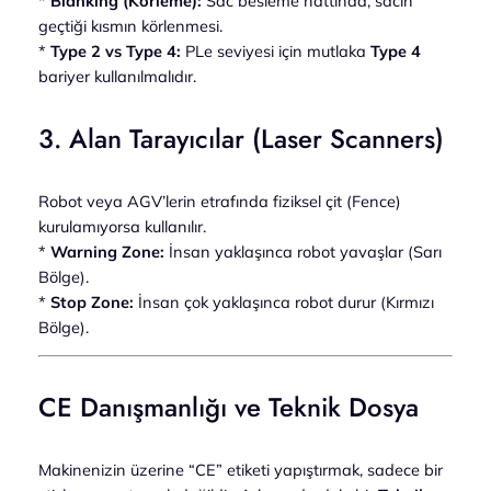
*
Blanking (Körleme):
Sac besleme hattında, sacın
geçtiği kısmın körlenmesi.
*
Type 2 vs Type 4:
PLe seviyesi için mutlaka
Type 4
bariyer kullanılmalıdır.
3. Alan Tarayıcılar (Laser Scanners)
Robot veya AGV’lerin etrafında fiziksel çit (Fence)
kurulamıyorsa kullanılır.
*
Warning Zone:
İnsan yaklaşınca robot yavaşlar (Sarı
Bölge).
*
Stop Zone:
İnsan çok yaklaşınca robot durur (Kırmızı
Bölge).
CE Danışmanlığı ve Teknik Dosya
Makinenizin üzerine “CE” etiketi yapıştırmak, sadece bir