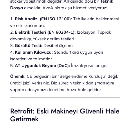
sticker yapıştırmak değildir. Arkasında dolu bir
Teknik
Dosya
olmalıdır. AveA olarak şu hizmeti veriyoruz:
1.
Risk Analizi (EN ISO 12100):
Tehlikelerin belirlenmesi
ve risk skorlaması.
2.
Elektrik Testleri (EN 60204-1):
İzolasyon, Toprak
devamlılığı, Yüksek gerilim testleri.
3.
Gürültü Testi:
Desibel ölçümü.
4.
Kullanım Kılavuzu:
Standartlara uygun uyarı
işaretleri ve talimatlar.
5.
AT Uygunluk Beyanı (DoC):
İmzalı yasal belge.
Önemli:
CE belgesini bir “Belgelendirme Kuruluşu” değil,
üretici (siz) verirsiniz. Biz sürecin teknik danışmanlığını
yaparak dosyanızı denetime hazır hale getiririz.
Retrofit: Eski Makineyi Güvenli Hale
Getirmek