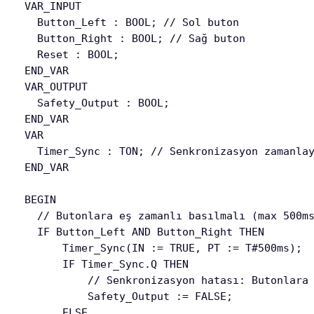
VAR_INPUT

  Button_Left : BOOL; // Sol buton

  Button_Right : BOOL; // Sağ buton

  Reset : BOOL;

END_VAR

VAR_OUTPUT

  Safety_Output : BOOL;

END_VAR

VAR

  Timer_Sync : TON; // Senkronizasyon zamanlay
END_VAR

BEGIN

  // Butonlara eş zamanlı basılmalı (max 500ms
  IF Button_Left AND Button_Right THEN

      Timer_Sync(IN := TRUE, PT := T#500ms);

      IF Timer_Sync.Q THEN

          // Senkronizasyon hatası: Butonlara 
          Safety_Output := FALSE;

      ELSE
