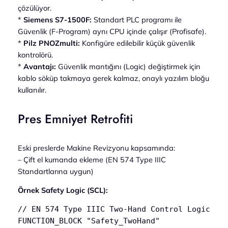
çözülüyor.
*
Siemens S7-1500F:
Standart PLC programı ile
Güvenlik (F-Program) aynı CPU içinde çalışır (Profisafe).
*
Pilz PNOZmulti:
Konfigüre edilebilir küçük güvenlik
kontrolörü.
*
Avantajı:
Güvenlik mantığını (Logic) değiştirmek için
kablo söküp takmaya gerek kalmaz, onaylı yazılım bloğu
kullanılır.
Pres Emniyet Retrofiti
Eski preslerde Makine Revizyonu kapsamında:
– Çift el kumanda ekleme (EN 574 Type IIIC
Standartlarına uygun)
Örnek Safety Logic (SCL):
// EN 574 Type IIIC Two-Hand Control Logic

FUNCTION_BLOCK "Safety_TwoHand"
