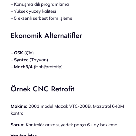
– Konuşma dili programlama
– Yüksek yüzey kalitesi
– 5 eksenli serbest form işleme
Ekonomik Alternatifler
–
GSK
(Çin)
–
Syntec
(Tayvan)
–
Mach3/4
(Hobi/prototip)
Örnek CNC Retrofit
Makine:
2001 model Mazak VTC-200B, Mazatrol 640M
kontrol
Sorun:
Kontrolör arızası, yedek parça 6+ ay bekleme
Yapılan İşler: