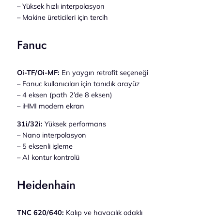
– Yüksek hızlı interpolasyon
– Makine üreticileri için tercih
Fanuc
Oi-TF/Oi-MF:
En yaygın retrofit seçeneği
– Fanuc kullanıcıları için tanıdık arayüz
– 4 eksen (path 2’de 8 eksen)
– iHMI modern ekran
31i/32i:
Yüksek performans
– Nano interpolasyon
– 5 eksenli işleme
– AI kontur kontrolü
Heidenhain
TNC 620/640:
Kalıp ve havacılık odaklı