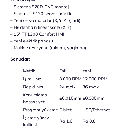
– Siemens 828D CNC montajı
– Sinamics S120 servo sürücüler
– Yeni servo motorlar (X, Y, Z, iş mili)
– Heidenhain lineer scale (X, Y)
– 15″ TP1200 Comfort HMI
– Yeni elektrik panosu
– Makine revizyonu (rulman, yağlama)
Sonuçlar:
Metrik
Eski
Yeni
İş mili hızı
8.000 RPM
12.000 RPM
Rapid hızı
24 m/dk
36 m/dk
Konumlama
±0.015mm
±0.005mm
hassasiyeti
Program yükleme
Disket
USB/Ethernet
İşleme yüzey
Ra 1.6
Ra 0.8
kalitesi