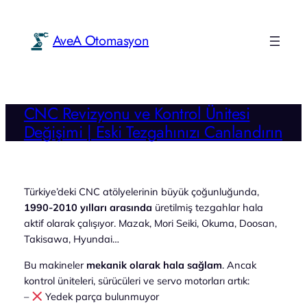
İçeriğe
geç
AveA Otomasyon
CNC Revizyonu ve Kontrol Ünitesi
Değişimi | Eski Tezgahınızı Canlandırın
Türkiye’deki CNC atölyelerinin büyük çoğunluğunda,
1990-2010 yılları arasında
üretilmiş tezgahlar hala
aktif olarak çalışıyor. Mazak, Mori Seiki, Okuma, Doosan,
Takisawa, Hyundai…
Bu makineler
mekanik olarak hala sağlam
. Ancak
kontrol üniteleri, sürücüleri ve servo motorları artık:
–
Yedek parça bulunmuyor