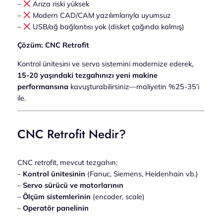
–
Arıza riski yüksek
–
Modern CAD/CAM yazılımlarıyla uyumsuz
–
USB/ağ bağlantısı yok (disket çağında kalmış)
Çözüm: CNC Retrofit
Kontrol ünitesini ve servo sistemini modernize ederek,
15-20 yaşındaki tezgahınızı yeni makine
performansına
kavuşturabilirsiniz—maliyetin %25-35’i
ile.
CNC Retrofit Nedir?
CNC retrofit, mevcut tezgahın:
–
Kontrol ünitesinin
(Fanuc, Siemens, Heidenhain vb.)
–
Servo sürücü ve motorlarının
–
Ölçüm sistemlerinin
(encoder, scale)
–
Operatör panelinin